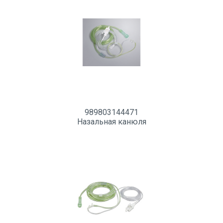
989803144471
Назальная канюля