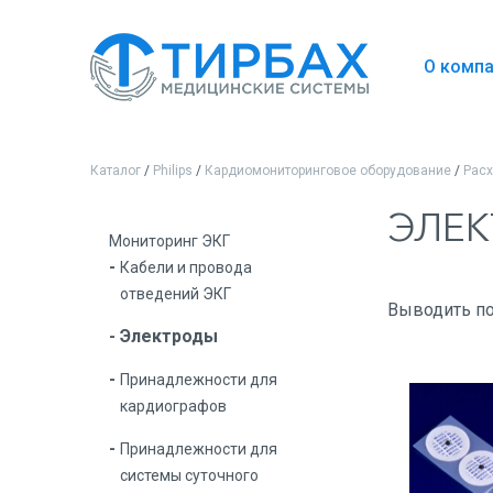
О комп
Каталог
/
Philips
/
Кардиомониторинговое оборудование
/
Рас
ЭЛЕ
Мониторинг ЭКГ
Кабели и провода
отведений ЭКГ
Выводить п
Электроды
Принадлежности для
кардиографов
Принадлежности для
системы суточного