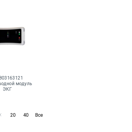
803163121
водной модуль
ЭКГ
о:
20
40
Все