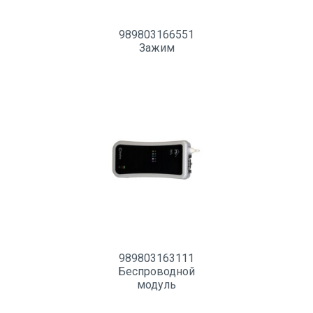
989803166551
Зажим
989803163111
Беспроводной
модуль
пульсоксиметрии