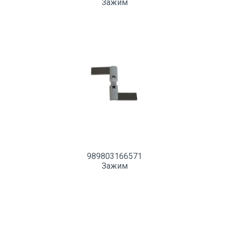
Зажим
989803166571
Зажим