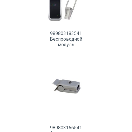
989803183541
Беспроводной
модуль
пульсоксиметрии
989803166541