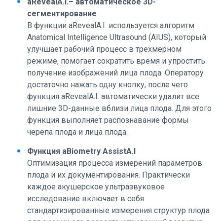
aRevealA.I.– автоматическое 3D-
сегментирование
В функции aRevealA.I. используется алгоритм
Anatomical Intelligence Ultrasound (AIUS), который
улучшает рабочий процесс в трехмерном
режиме, помогает сократить время и упростить
получение изображений лица плода. Оператору
достаточно нажать одну кнопку, после чего
функция aRevealA.I. автоматически удалит все
лишние 3D-данные вблизи лица плода. Для этого
функция выполняет распознавание формы
черепа плода и лица плода.
Функция aBiometry AssistA.I
Оптимизация процесса измерений параметров
плода и их документирования. Практически
каждое акушерское ультразвуковое
исследование включает в себя
стандартизированные измерения структур плода