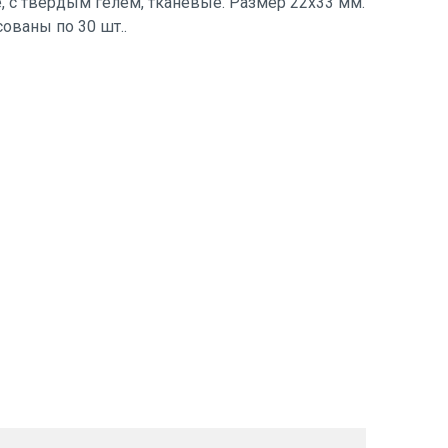
е, с твёрдым гелем, тканевые. Размер 22х33 мм.
сованы по 30 шт..