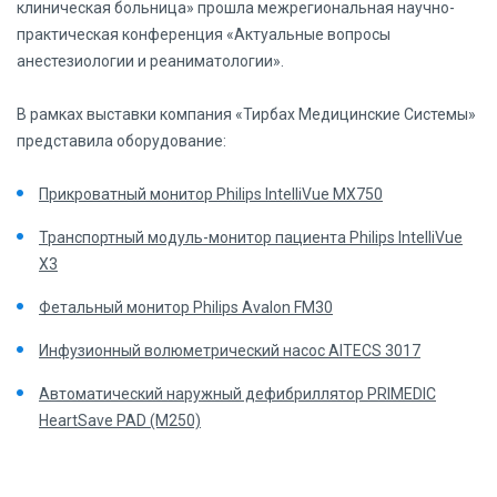
клиническая больница» прошла межрегиональная научно-
практическая конференция «Актуальные вопросы
анестезиологии и реаниматологии».
В рамках выставки компания «Тирбах Медицинские Системы»
представила оборудование:
Прикроватный монитор Philips IntelliVue MX750
Транспортный модуль-монитор пациента Philips IntelliVue
X3
Фетальный монитор Philips Avalon FM30
Инфузионный волюметрический насос AITECS 3017
Автоматический наружный дефибриллятор PRIMEDIC
HeartSave PAD (M250)